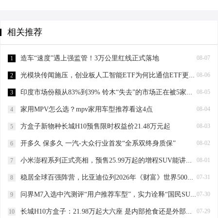
相关推荐
造车“速度”遇上强监管！3万公里红线正式落地
08-07
1
光模块传闻施压，创业板人工智能ETF为何比通信ETF更能抗跌？大票权重+AI应用成关键“减震器”！
08-06
2
印度市场份额从83%到39% 铃木“失去”的市场正在被5家分食
08-05
3
家用MPV怎么选？mpv家用车型推荐看这4点
08-04
4
方盒子新物种长城H10预售限时权益价21.48万元起
08-03
5
开多久 保多久 一汽-大众行业首发“全系双终身质保”
08-02
6
小米澎程系列正式亮相，预售25.99万起的增程SUV能讲出新故事吗？
08-01
7
稳居全球百强阵营，比亚迪位列2026年《财富》世界500强第91位
07-31
8
问界M7入选中汽测评“用户推荐车型”，实力诠释“国民SUV幸福旗舰”
07-30
9
长城H10方盒子：21.98万起大六座 是内部抢食还是外部拓疆？
07-29
10