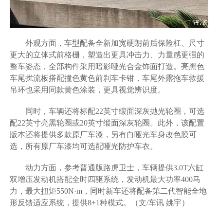
外观方面，车型配备全新加宽硬朗前后保险杠、尺寸
更大的立体式前格栅，塑造出更具冲击力、力量感更强的
整车姿态，全部构件采用暗影哑光合金饰面打造。亮黑色
车尾扰流板搭配撞色黄色前刹车卡钳，车尾外露拖车救援
吊环也采用同款黄色涂装，更具视觉辨识度。
同时，车辆还将标配22英寸缎面深灰抛光轮圈，可选
配22英寸亮黑轮圈或20英寸缎面深灰轮圈。此外，该配置
版本还将提供多款原厂车漆，另有白哑光车身改色膜可
选，所有原厂车漆均可选配哑光防护车衣。
动力方面，参考普通版路虎卫士，车辆提供3.0T六缸
双增压发动机搭配全时四驱系统，发动机最大功率400马
力，最大扭矩550N·m，同时新车还将配备第二代智能全地
形反馈适应系统，提供8+1种模式。（文/车讯 姚宇）