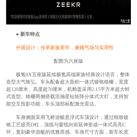
● 新车特点
外观设计：传承家族美学，兼顾气场与实用性
配图为六座版
极氪9X五座版延续极氪高端家族经典设计语言，整体
造型大气恢弘。车头配备超大面积一体式镀铬格栅，宽度
超120厘米、高度超70厘米，机舱盖采用2.15平方米超大蚌
式造型。格栅两侧搭载浩瀚星钻矩阵分体式大灯，支持智
能交互投影功能，车头顶部标配激光雷达。
车身侧面采用飞桥游艇悬浮式车顶设计，通过精致镀
铬工艺提亮D柱，顶线与窗线向前延伸形成一体式高亮C
环，复刻豪华游艇的优雅质感。车身尺寸方面，新车长宽