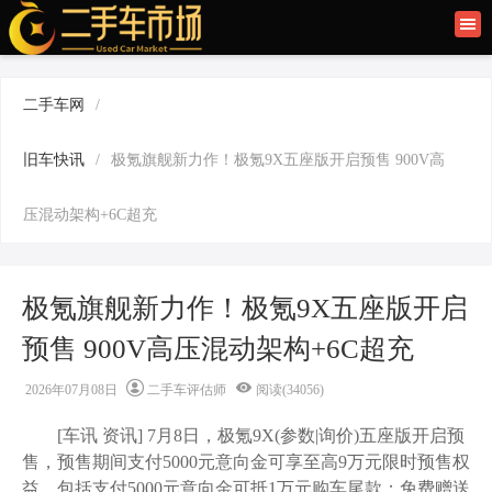
首页
二手车讯
二手车网
/
旧车快讯
旧车快讯
/
极氪旗舰新力作！极氪9X五座版开启预售 900V高
旧车保养
压混动架构+6C超充
二手车商
极氪旗舰新力作！极氪9X五座版开启
预售 900V高压混动架构+6C超充
2026年07月08日
二手车评估师
阅读(34056)
[车讯
资讯
] 7月8日，极氪9X(参数|询价)五座版开启预
售，预售期间支付5000元意向金可享至高9万元限时预售权
益，包括支付5000元意向金可抵1万元购车尾款；免费赠送