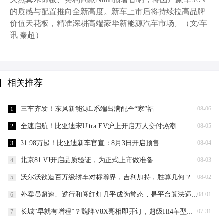
的质感与配置推向全新高度。新车上市后将持续拉高品牌
价值天花板，精准深耕高端豪华新能源汽车市场。（文/车
讯 秦超）
相关推荐
三车齐发！东风新能源L系端出满配全“家”福
08-06
1
全速启航！比亚迪宋Ultra EV沪上开启万人交付热潮
08-05
2
31.98万起！比亚迪新车官宣：8月3日开启预售
08-04
3
北京81 VJ开启品质验证，为正式上市做准备
08-03
4
沃尔沃欲造百万级轿车对标尊界，吉利加持，胜算几何？
08-02
5
外卖员超速、逆行和闯红灯几乎成为常态，是平台算法逼的吗？
08-01
6
长城“早就有增程”？魏牌V8X亮相即开订，超级Hi4车型可“一车抵四车”？
07-31
7