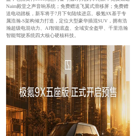
Naim殿堂之声音响系统；免费赠送飞翼式滑移屏；免费赠
送电动踏板，新车将于7月下旬陆续进店。极氪9X基于专
属浩瀚-S架构倾力打造，定位大型豪华插混SUV，拥有浩
瀚超级电混动力、AI智能底盘、全域安全盔甲、千里浩瀚
智能驾驶系统四大核心硬核科技。