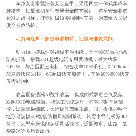
车身安全搭载浩瀚安全盔甲，采用四大一体式集成车
身结构，搭配混动车型专属安全防护设计，整车安全测试
标准远超国标，打造同级顶尖的刚性车身，为驾乘人员提
供全方位防护。
动力与底盘：超级电混加持，性能与能效兼顾
动力核心搭载浩瀚超级电混系统，基于900V高压混动
架构打造，搭载2.0T超级电混专用发动机，最大功率
205kW；与之匹配三电机，综合功率1030千瓦，0-100km/h
加速最快仅3.1秒。6C超级快充加持下，车辆20%-80%快充
仅需9分钟。
底盘配备浩瀚AI数字底盘，集成闭式双腔空气悬架、
双阀CCD电磁减振、48伏主动稳定杆，有效抑制车身侧
倾，滤震效果细腻，大幅提升驾乘质感。同时提供10种全
地形驾驶模式+智能防横风控制系统，转弯半径与极氪001
持平，大型车身也能实现灵活操控，适配城市、山路、复
杂路况等多场景出行。