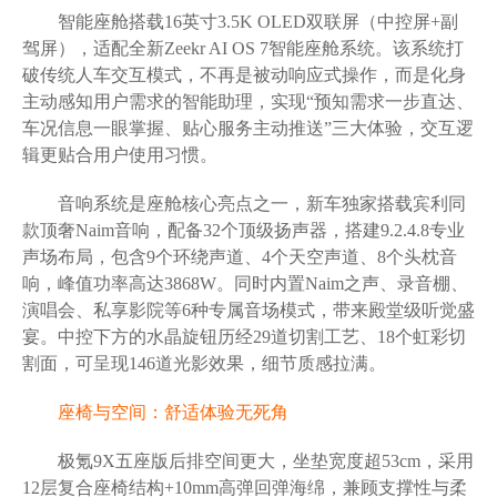
智能座舱搭载16英寸3.5K OLED双联屏（中控屏+副
驾屏），适配全新Zeekr AI OS 7智能座舱系统。该系统打
破传统人车交互模式，不再是被动响应式操作，而是化身
主动感知用户需求的智能助理，实现“预知需求一步直达、
车况信息一眼掌握、贴心服务主动推送”三大体验，交互逻
辑更贴合用户使用习惯。
音响系统是座舱核心亮点之一，新车独家搭载宾利同
款顶奢Naim音响，配备32个顶级扬声器，搭建9.2.4.8专业
声场布局，包含9个环绕声道、4个天空声道、8个头枕音
响，峰值功率高达3868W。同时内置Naim之声、录音棚、
演唱会、私享影院等6种专属音场模式，带来殿堂级听觉盛
宴。中控下方的水晶旋钮历经29道切割工艺、18个虹彩切
割面，可呈现146道光影效果，细节质感拉满。
座椅与空间：舒适体验无死角
极氪9X五座版后排空间更大，坐垫宽度超53cm，采用
12层复合座椅结构+10mm高弹回弹海绵，兼顾支撑性与柔