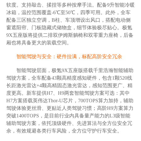
软度。支持敲击、揉捏等多种按摩手法。配备9升智能冷暖
冰箱，温控范围覆盖-6℃至50℃，四季可用。此外，全车
配备三区独立空调，B柱、车顶增设出风口，搭配电动侧
窗遮阳帘、门板隐藏式储物盒，细节体验极尽贴心。极氪
9X五座版将提供二排双伊姆斯躺椅和双零重力座椅，后备
厢也将具备更大的装载空间。
智能驾驶与安全：硬件拉满，标配高阶安全冗余
智能驾驶层面，极氪9X五座版搭载千里浩瀚智能辅助
驾驶方案，全车配备43颗高精度感知硬件，包含1颗520线
长距激光雷达+4颗高精固态激光雷达，感知范围更广、精
度更高。新车提供H7、H9两套智能驾驶方案可选：其中
H7方案搭载英伟达Thor-U芯片，700TOPS算力加持，辅助
驾驶体验更丝滑、更贴近人类驾驶习惯；高阶H9方案算力
突破1400TOPS，是目前行业内具备量产能力的L3级智能
辅助驾驶方案，依托顶级硬件、先进算法与全方位安全冗
余，有效规避各类行车风险，全方位守护行车安全。