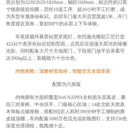
高分别为5239/2029/1819mm，轴距3169mm，标志性的22英
寸镜面锻造轮圈，历经10道工序、超30小时手工打磨，成
为车型专属身份标识。后排车门最大开启宽度超1米，开门
角度接近直角，复刻MPV的从容上下车体验。
车尾搭载环幕星钻贯穿尾灯，依托激光雕刻工艺打造
42242个差异化钻石切割型面，点亮后呈现漫天星河的璀璨
光影。同时配备大尺寸天地尾门，下段尾门放平后承重可
达300kg以上，装载能力十分出色。
内饰座舱：顶奢材质加持，智能交互全面革新
配图为六座版
内饰拥有大面积覆盖Soft NAPPA全粒面头层真皮，囊
括三排座椅、中央扶手、门板核心区域；14处北欧天然真
木饰板点缀座舱，搭配8位匠人耗时390分钟手工绷制的麂
皮绒顶棚，车内配备1680万色流光溢彩氛围灯，支持256色
深度光谱调校，氛围感十足。