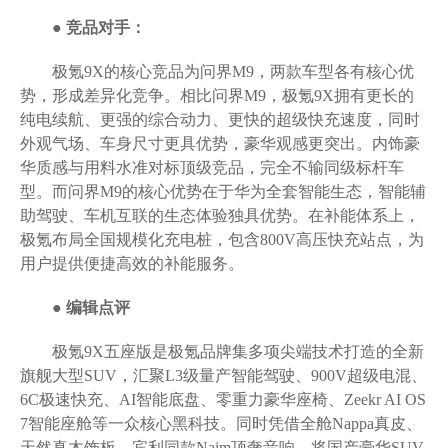
● 竞品对手：
极氪9X的核心竞品为问界M9，两款车型各有核心优
势，形成差异化竞争。相比问界M9，极氪9X拥有更长的
纯电续航、更强的综合动力、更快的超级快充速度，同时
外观气场、车身尺寸更具优势，豪华观感更突出。内饰豪
华质感与用料水准对标顶级竞品，完全不输同级标杆车
型。而问界M9的核心优势在于华为全套智能生态，智能辅
助驾驶、车机互联的生态体验独具优势。在补能体系上，
极氪布局全国规模化充电桩，包含800V高压快充站点，为
用户提供便捷高效的补能服务。
● 编辑点评
极氪9X五座版是极氪品牌集多项尖端技术打造的全新
旗舰大型SUV，汇聚L3级量产智能驾驶、900V超级电混、
6C极速快充、AI智能底盘、零重力豪华座椅、Zeekr AI OS
7智能座舱等一众核心黑科技。同时凭借全舱Nappa真皮、
天然真木饰板、宾利同款Naim顶奢音响，将国产豪华SUV