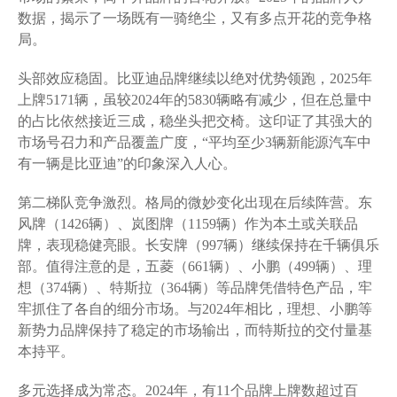
数据，揭示了一场既有一骑绝尘，又有多点开花的竞争格
局。
头部效应稳固。比亚迪品牌继续以绝对优势领跑，2025年
上牌5171辆，虽较2024年的5830辆略有减少，但在总量中
的占比依然接近三成，稳坐头把交椅。这印证了其强大的
市场号召力和产品覆盖广度，“平均至少3辆新能源汽车中
有一辆是比亚迪”的印象深入人心。
第二梯队竞争激烈。格局的微妙变化出现在后续阵营。东
风牌（1426辆）、岚图牌（1159辆）作为本土或关联品
牌，表现稳健亮眼。长安牌（997辆）继续保持在千辆俱乐
部。值得注意的是，五菱（661辆）、小鹏（499辆）、理
想（374辆）、特斯拉（364辆）等品牌凭借特色产品，牢
牢抓住了各自的细分市场。与2024年相比，理想、小鹏等
新势力品牌保持了稳定的市场输出，而特斯拉的交付量基
本持平。
多元选择成为常态。2024年，有11个品牌上牌数超过百