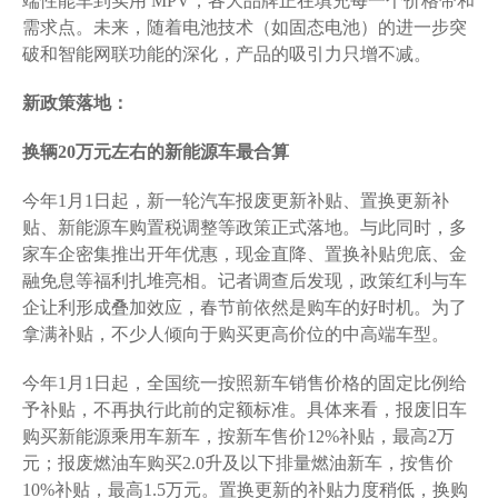
端性能车到实用 MPV，各大品牌正在填充每一个价格带和
需求点。未来，随着电池技术（如固态电池）的进一步突
破和智能网联功能的深化，产品的吸引力只增不减。
新政策落地：
换辆20万元左右的新能源车最合算
今年1月1日起，新一轮汽车报废更新补贴、置换更新补
贴、新能源车购置税调整等政策正式落地。与此同时，多
家车企密集推出开年优惠，现金直降、置换补贴兜底、金
融免息等福利扎堆亮相。记者调查后发现，政策红利与车
企让利形成叠加效应，春节前依然是购车的好时机。为了
拿满补贴，不少人倾向于购买更高价位的中高端车型。
今年1月1日起，全国统一按照新车销售价格的固定比例给
予补贴，不再执行此前的定额标准。具体来看，报废旧车
购买新能源乘用车新车，按新车售价12%补贴，最高2万
元；报废燃油车购买2.0升及以下排量燃油新车，按售价
10%补贴，最高1.5万元。置换更新的补贴力度稍低，换购