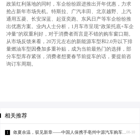
政策红利落地的同时，车企纷纷跟进推出开年优惠，力求
抢占新年市场先机。特斯拉、广汽丰田、北京越野、上汽
通用五菱、长安深蓝、起亚奕跑、东风日产等车企纷纷推
出优惠方案。业内人士分析，1月车市呈现“政策托底+车企
冲量”的双重利好，对于消费者而言是不错的购车窗口期。
从市场反馈来看，20万元左右的新能源车型和2.0升以下排
量燃油车型因叠加多重补贴，成为当前最热门的选择，部
分车型库存紧张，消费者想要春节前提车的话，要提前咨
询订车周期。
相关推荐
敛夏余温，驭见新章——中国人保携手亳州中源汽车购车嘉年华
08-10
1