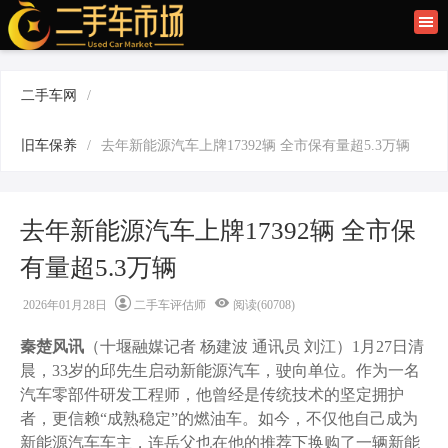
首页
二手车讯
二手车网
/
旧车快讯
旧车保养
/
去年新能源汽车上牌17392辆 全市保有量超5.3万辆
旧车保养
二手车商
去年新能源汽车上牌17392辆 全市保
有量超5.3万辆
2026年01月28日
二手车评估师
阅读(60708)
秦楚风讯
（十堰融媒记者 杨建波 通讯员 刘江）1月27日清
晨，33岁的邱先生启动新能源汽车，驶向单位。作为一名
汽车零部件研发工程师，他曾经是传统技术的坚定拥护
者，更信赖“成熟稳定”的燃油车。如今，不仅他自己成为
新能源汽车车主，连岳父也在他的推荐下换购了一辆新能