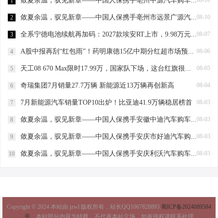
敛夏余温，驭见新章——中国人保携手亳州中源汽车购车嘉年华
08-10
1
敛夏余温，驭见新章——中国人保携手亳州市远景广源汽车购车嘉年华
08-10
2
全系宁德电池续航再加码：2027款埃安RT上市，9.98万元起
08-07
3
A股中报再刮“红包雨”！药明康德15亿中期分红超市场预期锚定长期价值
08-06
4
天工08 670 Max限时17.99万，国家队下场，这台红旗很能打
08-05
5
奇瑞集团7月销量27.7万辆 新能源近13万辆再创新高
08-04
6
7月新能源汽车销量TOP10出炉！比亚迪41.9万辆稳居榜首
08-03
7
敛夏余温，驭见新章——中国人保携手安徽中迪汽车购车嘉年华
08-03
8
敛夏余温，驭见新章——中国人保携手安庆市好迪汽车购车嘉年华
08-03
9
敛夏余温，驭见新章——中国人保携手安庆利沃汽车购车嘉年华
08-03
10
Copyright © 2024 本站由 jzwl 版权所有，站长QQ1067828893.
蜀ICP备2024089584
号
，本站部分内容为转载，不代表本站立场，如有侵权请联系处理