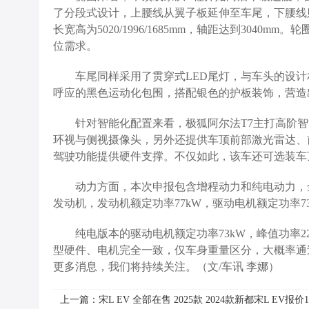
了分段式设计，上腰线从翼子板延伸至车尾，下腰线
长宽高为5020/1996/1685mm，轴距达到304
位需求。
车尾同样采用了贯穿式LED尾灯，与车头的设
呼应的黑色运动化包围，搭配银色的护板装饰，营造
针对智能化配置来看，极狐阿尔法T7主打高阶
环视与侧视摄像头，另外还提供车顶前部激光雷达、
驾驶功能提供硬件支撑。不仅如此，该车还可选装车
动力方面，本次申报包含增程动力和纯电动力，全
发动机，发动机额定功率77kW，驱动电机额定功率73
纯电版本的驱动电机额定功率73kW，峰值功率2
型硬件、电机完全一致，仅车身重量区分，大概率通
更多消息，我们将持续关注。（文/车讯 李娜）
上一篇：宋L EV 全部在售 2025款 2024款新都宋L EV报价1