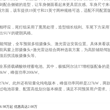
则配合侧裙的造型，让车身侧面看起来更具层次感。车身尺寸来
0mm。轮圈方面，该车提供19英寸和21英寸两种规格可选，适配不同配
计相呼应，尾灯组采用了熏黑处理，造型细长锐利。车尾下方采用
出SUV的硬朗风格。
智能驾驶，全车预留多组摄像头、激光雷达安装位置。具体来看该
前风窗上部摄像头+激光雷达组合两种选装方案，为高阶辅助驾
顶后扰流板摄像头等。
系搭载磷酸铁锂蓄电池。其中，极狐阿尔法T7增程版配备的是1
kW，峰值功率200kW。
27kW。此外还有轻量化纯电版本，峰值功率同样是227kW，两
过电池容量、配置高低划分版本梯度，满足不同预算用户需求。
6.98万起 优惠高达2.00万