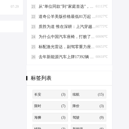
从“单位同款”到“家庭首选”，比亚迪为何成为大院新宠？
61113℃
07-29
21
道奇公羊美版价格最低81万起 直降53万
61027℃
22
质胜为道 惟在深耕：上汽穿越车市红海的破局与坚守
60775℃
23
为什么中国汽车座椅，打败了欧美发动机？
60690℃
24
标配激光雷达，副驾零重力座椅，埃安N60预售11.58万起！
60653℃
25
去年新能源汽车上牌17392辆 全市保有量超5.3万辆
60618℃
26
标签列表
长安
(3)
续航
(15)
限时
(7)
降价
(3)
海狮
(3)
驾驶
(9)