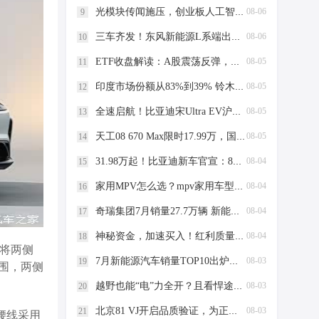
光模块传闻施压，创业板人工智能ETF为何比通信ETF更能抗跌？大票权重+AI应用成关键“减震器”！
08-06
9
三车齐发！东风新能源L系端出满配全“家”福
08-06
10
ETF收盘解读：A股震荡反弹，科技领涨修复
08-05
11
印度市场份额从83%到39% 铃木“失去”的市场正在被5家分食
08-05
12
全速启航！比亚迪宋Ultra EV沪上开启万人交付热潮
08-05
13
天工08 670 Max限时17.99万，国家队下场，这台红旗很能打
08-05
14
31.98万起！比亚迪新车官宣：8月3日开启预售
08-04
15
家用MPV怎么选？mpv家用车型推荐看这4点
08-04
16
奇瑞集团7月销量27.7万辆 新能源近13万辆再创新高
08-04
17
神秘资金，加速买入！红利质量ETF招商(159209)强势5连涨！巨人网络、生益科技、海康威视涨超5%
08-04
18
，将两侧
7月新能源汽车销量TOP10出炉！比亚迪41.9万辆稳居榜首
08-03
19
围，两侧
越野也能“电”力全开？且看悍途PHEV的混动秘籍
08-03
20
北京81 VJ开启品质验证，为正式上市做准备
08-03
21
腰线采用