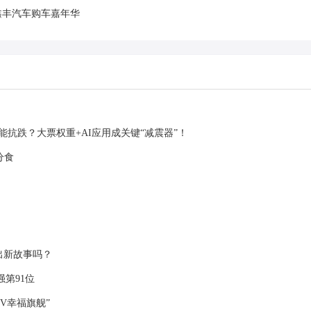
鑫丰汽车购车嘉年华
能抗跌？大票权重+AI应用成关键“减震器”！
分食
讲出新故事吗？
强第91位
V幸福旗舰”