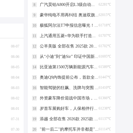
广汽昊铂A800开启L3级自动驾驶路测，全国首例
62281℃
8
豪华纯电不用再纠结 奥迪双旗舰上市 智驾续航豪华感全拉满
62015℃
9
极狐阿尔法T7申报信息曝光！轴距超3米！增程/纯电双动力可选！
61718℃
10
上汽通用五菱×华为联手打造华境S，落地国家领航级智能工厂
61707℃
11
公羊美版 全部在售 2025款 2023款 2022款 2017款 2016款2023款道奇公羊皮卡重重优惠入手好时机 全市可通行！
61702℃
08-07
12
从“小迪”到“迪Sir” 印证中国新能源车海外的深度认可
61695℃
08-06
13
比亚迪第1500万辆新能源汽车下线 里程碑时刻
61589℃
08-05
14
奥迪Q9内饰提前公布，首款全尺寸旗舰SUV于7月下旬首发
61447℃
08-04
15
智能驾驶的狂飙、洗牌与突围 | 看见2025
61410℃
08-03
16
外资豪车降价迎战中国市场，玛莎拉蒂低至35万
61366℃
08-02
17
岁首车展购好车，人保相伴行万里——中国人保携手安庆市好迪汽车购车嘉年华
61238℃
08-01
18
添越 全部在售 2026款 2025款 2024款 2023款 2022款 2021款2024款国六宾利添越配置介绍黑棕五座报价 售全国
61137℃
07-31
19
"前一后二"的摩托车并非都是"农用车"
61114℃
07-30
20