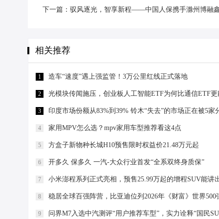
下一篇：驭风逐光，智享新程——中国人保携手滁州博融
相关推荐
造车“速度”遇上强监管！3万公里红线正式落地
1
光模块传闻施压，创业板人工智能ETF为何比通信ETF更
2
印度市场份额从83%到39% 铃木“失去”的市场正在被5家
3
家用MPV怎么选？mpv家用车型推荐看这4点
4
方盒子新物种长城H10预售限时权益价21.48万元起
5
开多久 保多久 一汽-大众行业首发“全系双终身质保”
6
小米澎程系列正式亮相，预售25.99万起的增程SUV能
7
稳居全球百强阵营，比亚迪位列2026年《财富》世界500
8
问界M7入选中汽测评“用户推荐车型”，实力诠释“国民SU
9