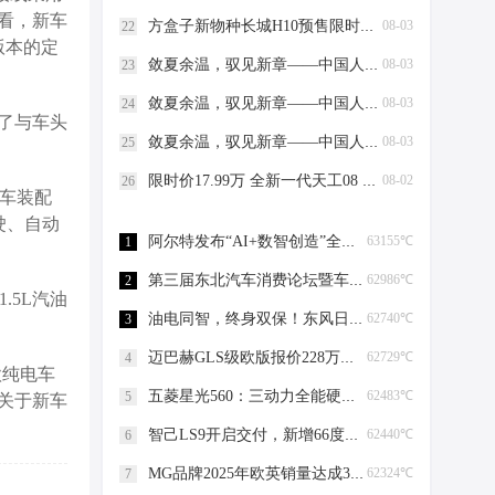
看，新车
方盒子新物种长城H10预售限时权益价21.48万元起
08-03
22
置版本的定
敛夏余温，驭见新章——中国人保携手安徽中迪汽车购车嘉年华
08-03
23
敛夏余温，驭见新章——中国人保携手安庆市好迪汽车购车嘉年华
08-03
24
了与车头
敛夏余温，驭见新章——中国人保携手安庆利沃汽车购车嘉年华
08-03
25
限时价17.99万 全新一代天工08 670 Max上市
08-02
26
车装配
驶、自动
阿尔特发布“AI+数智创造”全新产品体系
63155℃
1
第三届东北汽车消费论坛暨车市金诺品牌榜在沈阳成功举办
62986℃
2
.5L汽油
油电同智，终身双保！东风日产十五代轩逸焕新上市
62740℃
3
迈巴赫GLS级欧版报价228万起 直降40万
62729℃
4
款纯电车
五菱星光560：三动力全能硬派大空间SUV东盟车展首秀
62483℃
5
关于新车
智己LS9开启交付，新增66度超级骁遥MAX电池产线
62440℃
6
MG品牌2025年欧英销量达成30万辆，这一数据的“含金量”有多少？
62324℃
7