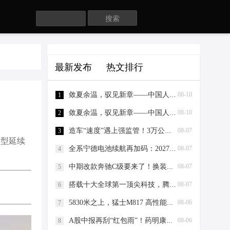
Search
最新发布
热文排行
敛夏余温，驭见新章——中国人保携手亳州中源汽车购车嘉年华
08-10
1
敛夏余温，驭见新章——中国人保携手亳州市远景广源汽车购车嘉年华
08-10
2
造车“速度”遇上强监管！3万公里红线正式落地
08-07
3
造型延续
全系宁德电池续航再加码：2027款埃安RT上市，9.98万元起
08-07
4
中期改款奔驰C级要来了！换装六边形中网，还能继续大卖？
08-07
5
搭载十大全球第一顶尖科技，腾势Z9S正式开启预售
08-07
6
5830米之上，猛士M817 高性能版与华为乾崑智驾ADS 5证明辅助驾驶没有“禁区”
08-06
7
A股中报再刮“红包雨”！药明康德15亿中期分红超市场预期锚定长期价值
08-06
8