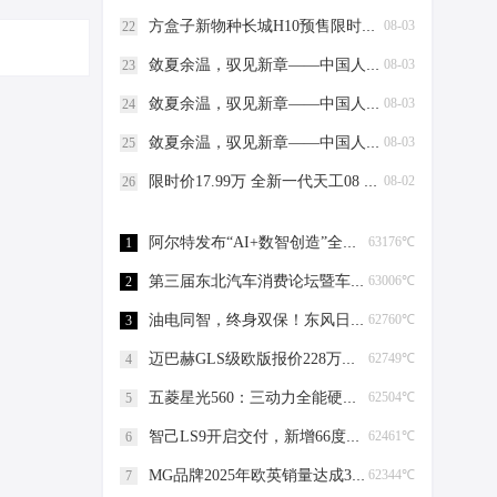
整体性
进的压力
方盒子新物种长城H10预售限时权益价21.48万元起
08-03
22
敛夏余温，驭见新章——中国人保携手安徽中迪汽车购车嘉年华
08-03
23
敛夏余温，驭见新章——中国人保携手安庆市好迪汽车购车嘉年华
08-03
24
敛夏余温，驭见新章——中国人保携手安庆利沃汽车购车嘉年华
08-03
25
限时价17.99万 全新一代天工08 670 Max上市
08-02
26
阿尔特发布“AI+数智创造”全新产品体系
63176℃
1
第三届东北汽车消费论坛暨车市金诺品牌榜在沈阳成功举办
63006℃
2
油电同智，终身双保！东风日产十五代轩逸焕新上市
62760℃
3
迈巴赫GLS级欧版报价228万起 直降40万
62749℃
4
五菱星光560：三动力全能硬派大空间SUV东盟车展首秀
62504℃
5
智己LS9开启交付，新增66度超级骁遥MAX电池产线
62461℃
6
MG品牌2025年欧英销量达成30万辆，这一数据的“含金量”有多少？
62344℃
7