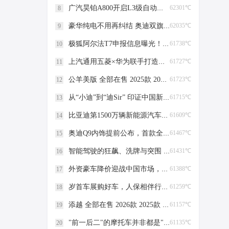
广汽昊铂A800开启L3级自动驾驶路测，全国首例
62301℃
8
豪华纯电不用再纠结 奥迪双旗舰上市 智驾续航豪华感全拉满
62035℃
9
极狐阿尔法T7申报信息曝光！轴距超3米！增程/纯电双动力可选！
61738℃
10
上汽通用五菱×华为联手打造华境S，落地国家领航级智能工厂
61727℃
11
公羊美版 全部在售 2025款 2023款 2022款 2017款 2016款2023款道奇公羊皮卡重重优惠入手好时机 全市可通行！
61723℃
12
从“小迪”到“迪Sir” 印证中国新能源车海外的深度认可
61715℃
13
比亚迪第1500万辆新能源汽车下线 里程碑时刻
61609℃
14
奥迪Q9内饰提前公布，首款全尺寸旗舰SUV于7月下旬首发
61467℃
15
智能驾驶的狂飙、洗牌与突围 | 看见2025
61431℃
16
外资豪车降价迎战中国市场，玛莎拉蒂低至35万
61388℃
17
岁首车展购好车，人保相伴行万里——中国人保携手安庆市好迪汽车购车嘉年华
61259℃
18
添越 全部在售 2026款 2025款 2024款 2023款 2022款 2021款2024款国六宾利添越配置介绍黑棕五座报价 售全国
61157℃
19
"前一后二"的摩托车并非都是"农用车"
61135℃
20