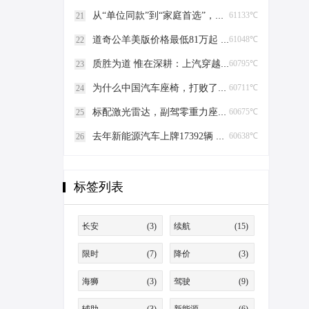
从“单位同款”到“家庭首选”，比亚迪为何成为大院新宠？
61133℃
21
道奇公羊美版价格最低81万起 直降53万
61048℃
22
质胜为道 惟在深耕：上汽穿越车市红海的破局与坚守
60795℃
23
为什么中国汽车座椅，打败了欧美发动机？
60711℃
24
标配激光雷达，副驾零重力座椅，埃安N60预售11.58万起！
60675℃
25
去年新能源汽车上牌17392辆 全市保有量超5.3万辆
60638℃
26
标签列表
长安
(3)
续航
(15)
限时
(7)
降价
(3)
海狮
(3)
驾驶
(9)