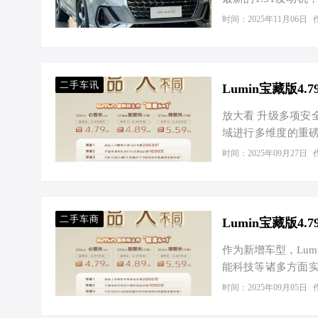
这套动力总成的最大
时间：2025年11月06日
牌更具优势。 与同级
矩仅为209牛·米
与RAV4荣放偏向
驾驶者信心十足。在
二手车讯
Lumin宝藏版
放大看 升级多项安
域进行多维度的重
等功能，全面提升
时间：2025年09月27日
升，整体性能提升超
先进的压力闭环方案
面，搭载宁德时代
可靠与稳定。配备
二手车商
Lumin宝藏版4
更坚固…
作为新增车型，Lu
能科技等诸多方面实现
大。 升级多项安全
时间：2025年09月05日
的部分。宝藏版新