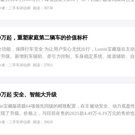
亮点在于能够使用92号汽油，从而降低了后期用车成本，相比其
作者：二手车评估师
阅读：39738
竞争对手相比，虽然丰田RAV4荣放的2.0L自吸发动机拥有171马
。在实际驾驶中，Q3的低扭表现更为出色，城市中的跟车和超车也更
家用的调校相比，Q3的操控表现更接近宝马X1，转弯时车身支撑更
油耗方面，实测百公里油耗…
4.79万起，重塑家庭第二辆车的价值标杆
全功能，保障行车安全 为让用户安心无忧出行，Lumin宝藏版在主
磅升级。新增刹车辅助、牵引力控制、车身稳定系统、坡道辅助、自
行车安全。不止于此，动力底盘性能实现全面优化，操稳性与舒适性
作者：二手车评估师
阅读：37811
过10%，为用户带来质感更高级、信心更充足的驾驶感受。制动
，使刹车脚感更为线性稳定，有效提升制动时的可控性与安心感。
、国轩高科等一线电池品牌供应商，采用磷酸铁锂电池，从源头确保
专属电池防撞横梁，有效抵御碰撞冲击；采用一体式成型轻量化箱体
.79万起 安全、智能大升级
min宝藏版搭载64项领先同级的精致配置，在主被动安全、动力底盘
了升级。价格上，与目前在售的2025款4.49万-6.19万元的售价
功能，保障行车安全 安全配置方面的升级，是Lumin宝藏版这次改
作者：二手车评估师
阅读：39628
增刹车辅助、牵引力控制、车身稳定系统、坡道辅助、自动驻车等功