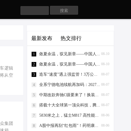
Search
最新发布
热文排行
敛夏余温，驭见新章——中国人保携手亳州中源汽车购车嘉年华
08-10
1
敛夏余温，驭见新章——中国人保携手亳州市远景广源汽车购车嘉年华
08-10
2
造车逻辑
造车“速度”遇上强监管！3万公里红线正式落地
08-07
3
文将从空
间与舒适
全系宁德电池续航再加码：2027款埃安RT上市，9.98万元起
08-07
4
幸福感，
中期改款奔驰C级要来了！换装六边形中网，还能继续大卖？
08-07
5
% 的得
后排，腿
搭载十大全球第一顶尖科技，腾势Z9S正式开启预售
08-07
6
5830米之上，猛士M817 高性能版与华为乾崑智驾ADS 5证明辅助驾驶没有“禁区”
08-06
7
大众集团
A股中报再刮“红包雨”！药明康德15亿中期分红超市场预期锚定长期价值
08-06
8
变速箱。