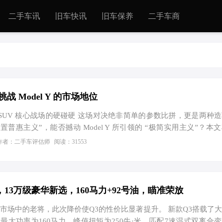
二手车讯
旧车快讯
旧车保养
二手车商
挑战 Model Y 的市场地位
电 SUV 核心战场的硬碰硬 这场对决绝非简单的参数比拼，更是两种
置普惠主义”，能否撼动 Model Y 所引领的 “极简实用主义”？本
等核心维度展开实测级对比，为消费者提供清晰的选购答案。 空
作者：二手车评估师
阅读：31553
s “实用空间” 对于家庭用户而言，车内空间与舒适配置直接决定用车
电版的优势主场。 智己 LS6 纯电版以 “空间利用率” 为核心优势，90
m 超长轴距，让车内空间远超同级。实际体验中，185cm 的乘客坐进
，13万级豪华新选，160马力+92号油，瞄准荣放
V市场中的老将，此次降价使Q3的性价比显著提升。 新款Q3搭载了
，最大功率为160马力，峰值扭矩为250牛·米，匹配7速湿式双离合