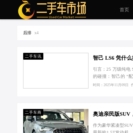
首页
后排
x4
二手车讯
智己 LS6 凭什么
引言：25 万级纯
的碰撞：智己的 “配
间、续航、驾驶辅助
时间：2025年11月09日
性：“豪华座舱” v
这正是智己 LS6 纯
房率搭配 2960m
部空间仍能剩余…
二手车商
奥迪亲民版SUV
作为豪华紧凑型SU
最新的1.5T发动机