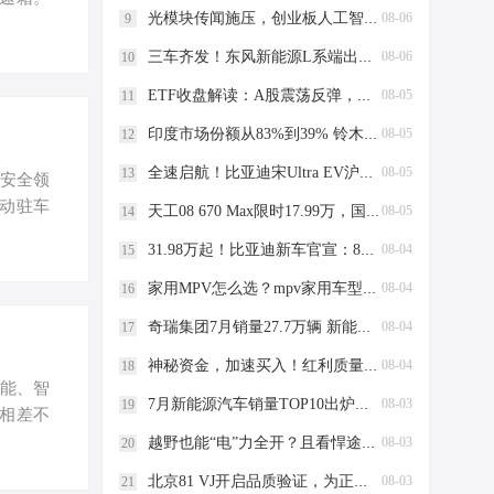
光模块传闻施压，创业板人工智能ETF为何比通信ETF更能抗跌？大票权重+AI应用成关键“减震器”！
08-06
9
他豪华品
力，但扭
三车齐发！东风新能源L系端出满配全“家”福
08-06
10
加轻松。
ETF收盘解读：A股震荡反弹，科技领涨修复
08-05
11
加到位，
印度市场份额从83%到39% 铃木“失去”的市场正在被5家分食
08-05
12
全速启航！比亚迪宋Ultra EV沪上开启万人交付热潮
08-05
13
动安全领
动驻车
天工08 670 Max限时17.99万，国家队下场，这台红旗很能打
08-05
14
显著提
31.98万起！比亚迪新车官宣：8月3日开启预售
08-04
15
系统采用
 电池方
家用MPV怎么选？mpv家用车型推荐看这4点
08-04
16
电芯的
奇瑞集团7月销量27.7万辆 新能源近13万辆再创新高
08-04
17
，结构
神秘资金，加速买入！红利质量ETF招商(159209)强势5连涨！巨人网络、生益科技、海康威视涨超5%
08-04
18
性能、智
7月新能源汽车销量TOP10出炉！比亚迪41.9万辆稳居榜首
08-03
19
也相差不
动最重要
越野也能“电”力全开？且看悍途PHEV的混动秘籍
08-03
20
能，全
北京81 VJ开启品质验证，为正式上市做准备
08-03
21