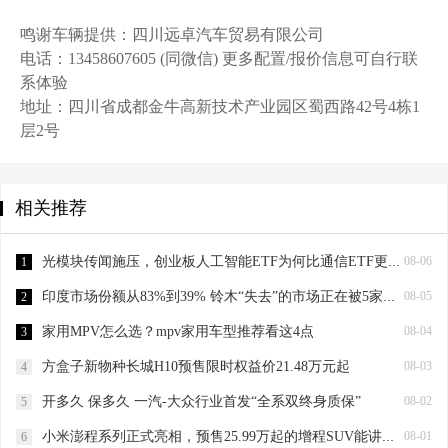
鸣谢车辆提供：四川远卓汽车贸易有限公司
电话：13458607605 (同微信) 更多配置/报价信息可自行联
系体验
地址：四川省成都金牛高新技术产业园区蜀西路42号4栋1
层2号
相关推荐
光模块传闻施压，创业板人工智能ETF为何比通信ETF更能抗跌？大票权重+AI应用成关键“减震器”！
08-06
1
印度市场份额从83%到39% 铃木“失去”的市场正在被5家分食
08-05
2
家用MPV怎么选？mpv家用车型推荐看这4点
08-04
3
方盒子新物种长城H10预售限时权益价21.48万元起
08-03
4
开多久 保多久 一汽-大众行业首发“全系双终身质保”
08-02
5
小米澎程系列正式亮相，预售25.99万起的增程SUV能讲出新故事吗？
08-01
6