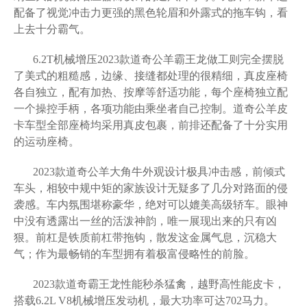
配备了视觉冲击力更强的黑色轮眉和外露式的拖车钩，看
上去十分霸气。
6.2T机械增压2023款道奇公羊霸王龙做工则完全摆脱
了美式的粗糙感，边缘、接缝都处理的很精细，真皮座椅
各自独立，配有加热、按摩等舒适功能，每个座椅独立配
一个操控手柄，各项功能由乘坐者自己控制。道奇公羊皮
卡车型全部座椅均采用真皮包裹，前排还配备了十分实用
的运动座椅。
2023款道奇公羊大角牛外观设计极具冲击感，前倾式
车头，相较中规中矩的家族设计无疑多了几分对路面的侵
袭感。车内氛围堪称豪华，绝对可以媲美高级轿车。眼神
中没有透露出一丝的活泼神韵，唯一展现出来的只有凶
狠。前杠是铁质前杠带拖钩，散发这金属气息，沉稳大
气；作为最畅销的车型拥有着极富侵略性的前脸。
2023款道奇霸王龙性能秒杀猛禽，越野高性能皮卡，
搭载6.2L V8机械增压发动机，最大功率可达702马力。