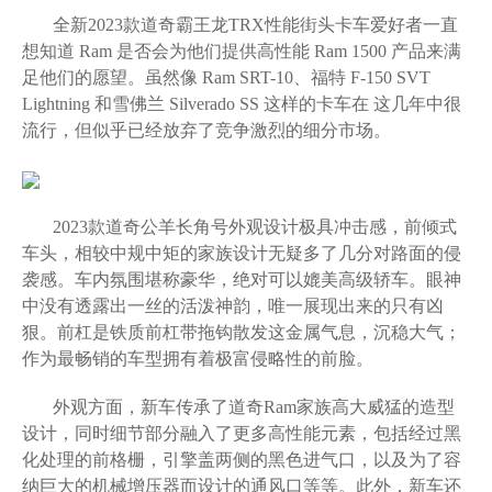
全新2023款道奇霸王龙TRX性能街头卡车爱好者一直
想知道 Ram 是否会为他们提供高性能 Ram 1500 产品来满
足他们的愿望。虽然像 Ram SRT-10、福特 F-150 SVT
Lightning 和雪佛兰 Silverado SS 这样的卡车在 这几年中很
流行，但似乎已经放弃了竞争激烈的细分市场。
2023款道奇公羊长角号外观设计极具冲击感，前倾式
车头，相较中规中矩的家族设计无疑多了几分对路面的侵
袭感。车内氛围堪称豪华，绝对可以媲美高级轿车。眼神
中没有透露出一丝的活泼神韵，唯一展现出来的只有凶
狠。前杠是铁质前杠带拖钩散发这金属气息，沉稳大气；
作为最畅销的车型拥有着极富侵略性的前脸。
外观方面，新车传承了道奇Ram家族高大威猛的造型
设计，同时细节部分融入了更多高性能元素，包括经过黑
化处理的前格栅，引擎盖两侧的黑色进气口，以及为了容
纳巨大的机械增压器而设计的通风口等等。此外，新车还