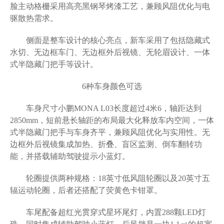
脸主动格栅采用高亮黑钢琴烤漆工艺，兼顾风阻优化与电
驱散热需求。
侧面是整车设计的核心亮点，新车采用了包括隐藏式
水切、无边框车门、无边框外后视镜、无轮眉设计、一体
式半隐藏门把手等设计。
6种车身颜色可选
车身尺寸小鹏MONA L03长度超过4米6，轴距达到
2850mm，短前悬长轴距的布局最大化释放车内空间，一体
式半隐藏门把手与车身齐平，兼顾风阻优化与实用性。无
边框外后视镜集成加热、折叠、盲区监测、倒车翻转功
能，并搭载辅助驾驶提示小蓝灯。
轮圈提供两种规格：18英寸低风阻轮圈以及20英寸五
辐运动轮圈，后者还搭配了荧黄色卡钳罩。
车尾配备超红光贯穿式星环尾灯，内置288颗LED灯