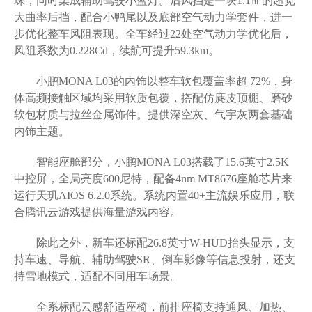
珠，同时集成辅助驾驶小蓝灯。后风挡是一块1.1㎡的超宽
大曲率后挡，配合小鸭尾以及底部空气动力学套件，进一
步优化整车风阻表现。全车经过22处空气动力学优化后，
风阻系数为0.228Cd，续航可提升59.3km。
小鹏MONA L03的内饰以整车软包覆盖率超 72%，身
体高频接触区域均采用软质包覆，搭配仿麂皮顶棚、磨砂
软包材质与拉丝金属饰件。提供深空灰、气宇灰两套基础
内饰主题。
智能座舱部分，小鹏MONA L03搭载了15.6英寸2.5K
中控屏，全局亮度600尼特，配备4nm MT8676座舱芯片来
运行天玑AIOS 6.2.0系统。系统内置40+主流娱乐应用，联
合腾讯云游戏提供海量游戏内容。
除此之外，新车还标配26.8英寸W-HUD抬头显示，支
持车速、导航、辅助驾驶SR、倒车影像等信息投射，还支
持雪地模式，适配不同用车场景。
全系标配云感舒适座椅，前排座椅支持通风、加热、