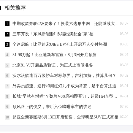
相关推荐
中期改款奔驰C级要来了！换装六边形中网，还能继续大卖？
08-07
1
三车齐发！东风新能源L系端出满配全“家”福
08-06
2
全速启航！比亚迪宋Ultra EV沪上开启万人交付热潮
08-05
3
31.98万起！比亚迪新车官宣：8月3日开启预售
08-04
4
北京81 VJ开启品质验证，为正式上市做准备
08-03
5
沃尔沃欲造百万级轿车对标尊界，吉利加持，胜算几何？
08-02
6
外卖员超速、逆行和闯红灯几乎成为常态，是平台算法逼的吗？
08-01
7
长城“早就有增程”？魏牌V8X亮相即开订，超级Hi4车型可“一车抵四车”？
07-31
8
顺风路上的侠义，来听六位嘀嗒车主的讲述
07-30
9
起亚全新赛图斯8月13日开启预售，全球明星SUV正式亮相
07-29
10