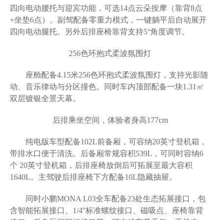
四向电动腰托与迎宾功能，可选14点云朵按摩（靠背8点
+坐垫6点）。副驾配备零重力模式，一键躺平后自动展开
四向电动腿托。另外后排座椅靠背支持5°角度调节。
256色环抱式柔波氛围灯
座舱配备4.15米256色环抱式柔波氛围灯，支持光影随
动、音乐律动与分区撞色。同时车内顶部配备一块1.31㎡
双层镀银全景天幕。
后排乘坐空间，体验者身高177cm
纯电版车型配备102L前备厢，可容纳20英寸登机箱，
带排水口便于清洗。后备厢常规容积539L，可同时容纳6
个 20英寸登机箱，后排座椅放倒后可拓展至最大容积
1640L。主驾驶后排座椅下方配备10L隐藏抽屉。
同时小鹏MONA L03全车配备23处生态拓展接口，包
含智能拓展接口、1/4''标准螺纹接口、磁吸点、座椅靠背