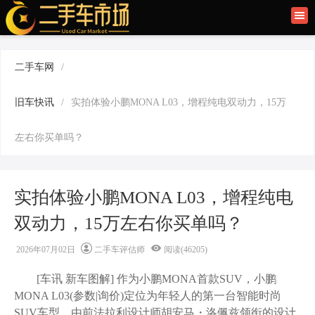
首页
二手车讯
二手车网
/
旧车快讯
旧车快讯
/
实拍体验小鹏MONA L03，增程纯电双动力，15万
旧车保养
左右你买单吗？
二手车商
实拍体验小鹏MONA L03，增程纯电
双动力，15万左右你买单吗？
2026年07月02日
二手车评估师
阅读(46205)
[车讯
新车图解
] 作为小鹏MONA首款SUV，小鹏
MONA L03(参数|询价)定位为年轻人的第一台智能时尚
SUV车型，由前法拉利设计师胡安马・洛佩兹领衔的设计