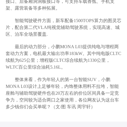
接口、后备厢洞洞板接口等，可支持车载香氛、手机支
架、露营装备等多种拓展。
智能驾驶硬件方面，新车配备1500TOPS算力的图灵芯
片，配合第二代VLA纯视觉辅助驾驶系统，实现高速、城
区、泊车全场景覆盖.
最后的动力部分，小鹏MONA L03提供纯电与增程两
套动力方案，电机最大输出功率183kW。其中纯电版CLTC
续航为625公里；增程版CLTC综合续航为1330公里，
WLTC百公里综合油耗5.16L。
整体来看，​作为年轻人的第一台智能SUV，小鹏
MONA L03设计上足够年轻，内饰整体用料不拉垮，智能
座舱与辅助驾驶硬件也在20万左右的价位区间具备一定竞
争力，空间较为适合两口之家使用，各位网友认为这台车
多少钱你们会买单呢？（文/图 车讯 周宇轩）