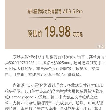
东风奕派M8外观采用极简新能源设计语言，其长宽高
为5020/1975/1733mm，轴距达3025mm，还可选装21英寸半
封闭式大饼轮圈。车身颜色提供烟霞紫、远黛蓝、凝霜
白、月光银、玄岫黑五种车身配色可供选择。
内饰以“以云展怀”为设计理念，搭载50英寸超大HUD
抬头显示、16.1英寸3K高清华为智慧大屏预装最新鸿蒙座
舱HarmonySpace 5.2系统，第二排为独立头等舱航空座
椅，支持20向电动精细调节，集成加热、通风、10点式理
疗按摩、电动腿托等舒适功能。另外还配备二排17.3英寸