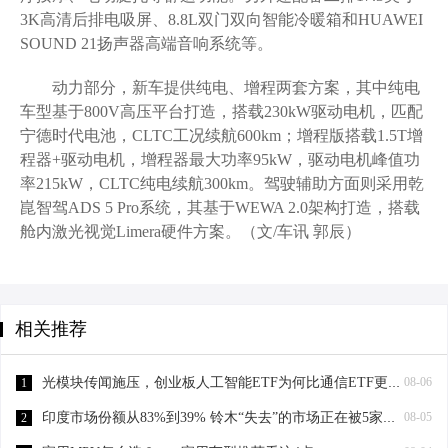
3K高清后排电吸屏、8.8L双门双向智能冷暖箱和HUAWEI
SOUND 21扬声器高端音响系统等。
动力部分，新车提供纯电、增程两套方案，其中纯电
车型基于800V高压平台打造，搭载230kW驱动电机，匹配
宁德时代电池，CLTC工况续航600km；增程版搭载1.5T增
程器+驱动电机，增程器最大功率95kW，驱动电机峰值功
率215kW，CLTC纯电续航300km。驾驶辅助方面则采用乾
崑智驾ADS 5 Pro系统，其基于WEWA 2.0架构打造，搭载
舱内激光视觉Limera硬件方案。（文/车讯 郭辰）
相关推荐
光模块传闻施压，创业板人工智能ETF为何比通信ETF更能抗跌？大票权重+AI应用成关键“减震器”！
08-06
1
印度市场份额从83%到39% 铃木“失去”的市场正在被5家分食
08-05
2