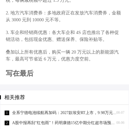
税，每辆减税额不超过 1.5 万元。
2. 地方汽车消费券：多地政府正在发放汽车消费券，金额
从 3000 元到 10000 元不等。
3. 车企和经销商优惠：各大车企和 4S 店也推出了各种促
销活动，包括现金优惠、赠送保养、保险补贴等。
叠加以上所有优惠后，购买一辆 20 万元以上的新能源汽
车，最高可节省近 6 万元，优惠力度空前。
写在最后
相关推荐
全系宁德电池续航再加码：2027款埃安RT上市，9.98万元起
08-07
1
A股中报再刮“红包雨”！药明康德15亿中期分红超市场预期锚定长期价值
08-06
2