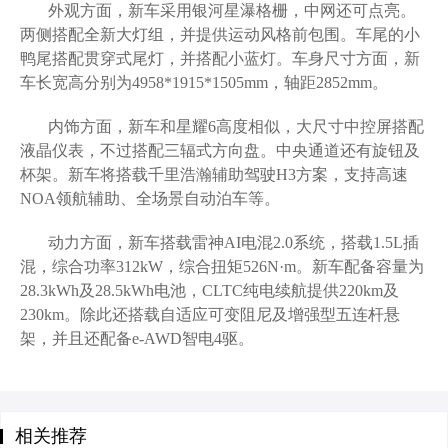
外观方面，新车采用银河星瀑格栅，中网还可点亮。
两侧搭配全新大灯组，并提供运动风格前包围。车尾的小
鸭尾搭配贯穿式尾灯，并搭配小蓝灯。车身尺寸方面，新
车长宽高分别为4958*1915*1505mm，轴距2852mm。
内饰方面，新车和星耀6高度相似，大尺寸中控屏搭配
液晶仪表，不过搭配三辐式方向盘。中央通道还有旋钮及
杯架。新车将搭载千里浩瀚辅助驾驶H3方案，支持高速
NOA领航辅助、全场景自动泊车等。
动力方面，新车搭载雷神AI电混2.0系统，搭载1.5L插
混，综合功率312kW，综合扭矩526N·m。新车配备容量为
28.3kWh及28.5kWh电池，CLTC纯电续航提供220km及
230km。除此还搭载自适应可变阻尼及增强型五连杆悬
架，并且还配备e-AWD智电4驱。
相关推荐