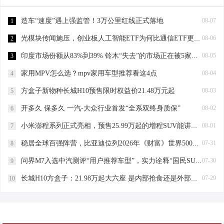
造车“速度”遇上强监管！3万公里红线正式落地
08-07
1
光模块传闻施压，创业板人工智能ETF为何比通信ETF更能抗跌？大票权重+AI应用成关键“减震器”！
08-06
2
印度市场份额从83%到39% 铃木“失去”的市场正在被5家分食
08-05
3
家用MPV怎么选？mpv家用车型推荐看这4点
08-04
4
方盒子新物种长城H10预售限时权益价21.48万元起
08-03
5
开多久 保多久 一汽-大众行业首发“全系双终身质保”
08-02
6
小米澎程系列正式亮相，预售25.99万起的增程SUV能讲出新故事吗？
08-01
7
稳居全球百强阵营，比亚迪位列2026年《财富》世界500强第91位
07-31
8
问界M7入选中汽测评“用户推荐车型”，实力诠释“国民SUV幸福旗舰”
07-30
9
长城H10方盒子：21.98万起大六座 是内部抢食还是外部拓疆？
07-29
10