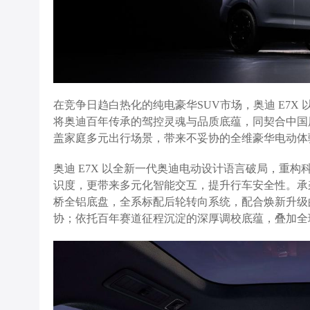
在竞争日趋白热化的纯电豪华SUV市场，奥迪 E7
将奥迪百年传承的驾控灵魂与品质底蕴，同契合中国
盖家庭多元出行场景，带来不妥协的全维豪华电动体
奥迪 E7X 以全新一代奥迪电动设计语言破局，重
识度，更带来多元化智能交互，提升行车安全性。承袭
桥全铝底盘，全系标配后轮转向系统，配合焕新升级的q
协；依托百年赛道征程沉淀的深厚调校底蕴，叠加全