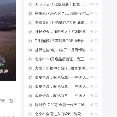
31.98万起！比亚迪新车官宣：8月3日开启预售
08-04
9
家用MPV怎么选？mpv家用车型推荐看这4点
08-04
10
奇瑞集团7月销量27.7万辆 新能源近13万辆再创新高
08-04
11
神秘资金，加速买入！红利质量ETF招商(159209)强势5连涨！巨人网络、生益科技、海康威视涨超5%
08-04
12
7月新能源汽车销量TOP10出炉！比亚迪41.9万辆稳居榜首
08-03
13
越野也能“电”力全开？且看悍途PHEV的混动秘籍
08-03
14
北京81 VJ开启品质验证，为正式上市做准备
08-03
15
方盒子新物种长城H10预售限时权益价21.48万元起
08-03
16
敛夏余温，驭见新章——中国人保携手安徽中迪汽车购车嘉年华
08-03
17
敛夏余温，驭见新章——中国人保携手安庆市好迪汽车购车嘉年华
08-03
18
敛夏余温，驭见新章——中国人保携手安庆利沃汽车购车嘉年华
08-03
19
空屏、智
限时价17.99万 全新一代天工08 670 Max上市
08-02
20
北京81全面进入口碑BIP阶段，全方位淬炼产品可靠
08-02
21