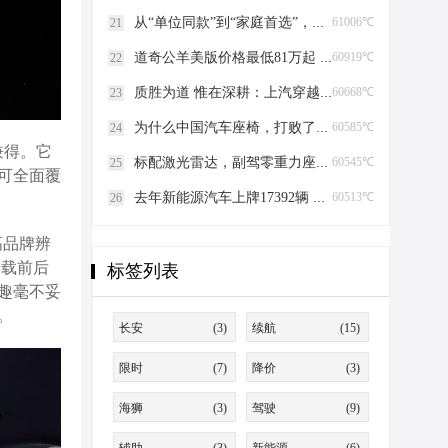
从“单位同款”到“家庭首选”，比亚迪为何成为大院新宠？
61006℃
21
道奇公羊美版价格最低81万起 直降53万
60919℃
22
质胜为道 惟在深耕：上汽穿越车市红海的破局与坚守
60668℃
23
为什么中国汽车座椅，打败了欧美发动机？
60585℃
24
兼得。它
标配激光雷达，副驾零重力座椅，埃安N60预售11.58万起！
60545℃
25
可全面覆
去年新能源汽车上牌17392辆 全市保有量超5.3万辆
60513℃
26
高品牌辨
搭载前后
标签列表
驾趣毫不妥
。
长安
(3)
续航
(15)
限时
(7)
降价
(3)
海狮
(3)
驾驶
(9)