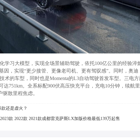
ta强化学习大模型，实现全场景辅助驾驶，依托100亿公里的经验淬
因，实现“更少接管、更像老司机、更有驾驭感”。同时，奥迪 E
术的车型，同时也是Momenta的L3自动驾驶首发车型。三电
航可达751km。全系标配900伏高压快充平台，充电10分钟，续航
用户驱散里程焦虑。
是爆款还是虚火？
 2023款 2022款 2021款成都雷克萨斯LX加版价格最低139万起售