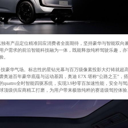
X 以独有产品定位精准回应消费者全面期待，坚持豪华与智能双向
用户需求的前沿智能科技融为一体，既能释放纯粹驾驶乐趣，亦
验。
构科技豪华气场。标志性的星钻光幕与百万级像素投影大灯铸就超
奥迪百年豪华底蕴与运动基因，奥迪 E7X 堪称“公路之王”，
uattro全时智能四驱系统，实现3.9秒零百加速性能，安全与
球顶级供应商精工打磨，为用户带来极致纯粹的赛道级驾控体验