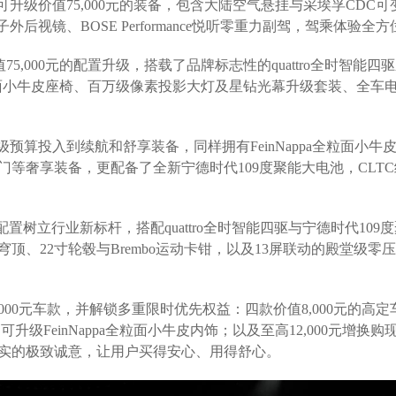
可升级价值75,000元的装备，包含大陆空气悬挂与采埃孚CDC可
电子外后视镜、BOSE Performance悦听零重力副驾，驾乘体验全
值75,000元的配置升级，搭载了品牌标志性的quattro全时智能四
全粒面小牛皮座椅、百万级像素投影大灯及星钻光幕升级套装、全车
预算投入到续航和舒享装备，同样拥有FeinNappa全粒面小牛
等奢享装备，更配备了全新宁德时代109度聚能大电池，CLT
格配置树立行业新标杆，搭配quattro全时智能四驱与宁德时代109
、22寸轮毂与Brembo运动卡钳，以及13屏联动的殿堂级零
,000元车款，并解锁多重限时优先权益：四款价值8,000元的高
升级FeinNappa全粒面小牛皮内饰；以及至高12,000元增换购
实的极致诚意，让用户买得安心、用得舒心。