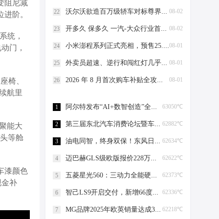
变阻尼减
沃尔沃欲造百万级轿车对标尊界，吉利加持，胜算几何？
08-02
22
方位进阶。
开多久 保多久 一汽-大众行业首发“全系双终身质保”
08-02
23
驱系统，
小米澎程系列正式亮相，预售25.99万起的增程SUV能讲出新故事吗？
08-01
24
电动门，
外卖员超速、逆行和闯红灯几乎成为常态，是平台算法逼的吗？
08-01
25
2026 年 8 月首次购车补贴全攻略：最高1.1万，手机5分钟申领全流程
08-01
26
皮座椅、
C续航里
阿尔特发布“AI+数智创造”全新产品体系
63050℃
1
第三届东北汽车消费论坛暨车市金诺品牌榜在沈阳成功举办
62882℃
2
度聚能大
压头等舱
油电同智，终身双保！东风日产十五代轩逸焕新上市
62634℃
3
迈巴赫GLS级欧版报价228万起 直降40万
62622℃
4
定车漆颜色
五菱星光560：三动力全能硬派大空间SUV东盟车展首秀
62373℃
5
现金补
智己LS9开启交付，新增66度超级骁遥MAX电池产线
62336℃
6
MG品牌2025年欧英销量达成30万辆，这一数据的“含金量”有多少？
62218℃
7