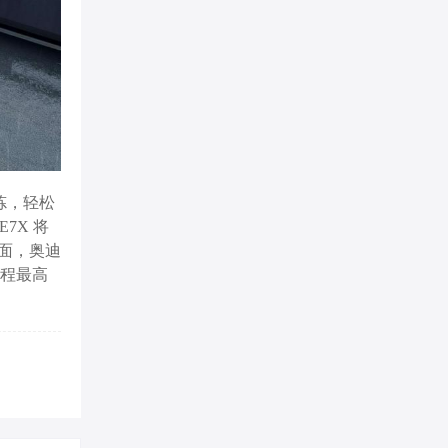
炼，轻松
7X 将
方面，奥迪
里程最高