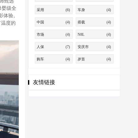
饰甄选
享母婴级全
采用
(6)
车身
(4)
观影体验。
中国
(4)
搭载
(4)
有温度的
市场
(4)
N8L
(4)
人保
(7)
安庆市
(4)
购车
(4)
岁首
(4)
友情链接