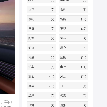
辅助
(3)
新能源
(6)
比亚
(5)
雷达
(8)
系统
(7)
智能
(12)
座椅
(5)
车型
(10)
配置
(7)
宝马
(4)
深蓝
(4)
用户
(7)
同级
(8)
座舱
(15)
泊车
(4)
出行
(11)
安全
(14)
风云
(20)
豪华
(18)
T11
(4)
品牌
(5)
气囊
(6)
间。车内
银河
(4)
后排
(4)