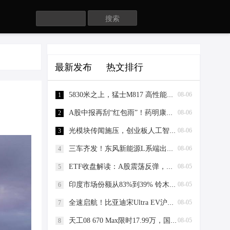
Search
最新发布
热文排行
5830米之上，猛士M817 高性能版与华为乾崑智驾ADS 5证明辅助驾驶没有“禁区”
08-06
1
A股中报再刮“红包雨”！药明康德15亿中期分红超市场预期锚定长期价值
08-06
2
光模块传闻施压，创业板人工智能ETF为何比通信ETF更能抗跌？大票权重+AI应用成关键“减震器”！
08-06
3
三车齐发！东风新能源L系端出满配全“家”福
08-06
4
ETF收盘解读：A股震荡反弹，科技领涨修复
08-05
5
印度市场份额从83%到39% 铃木“失去”的市场正在被5家分食
08-05
6
全速启航！比亚迪宋Ultra EV沪上开启万人交付热潮
08-05
7
天工08 670 Max限时17.99万，国家队下场，这台红旗很能打
08-05
8