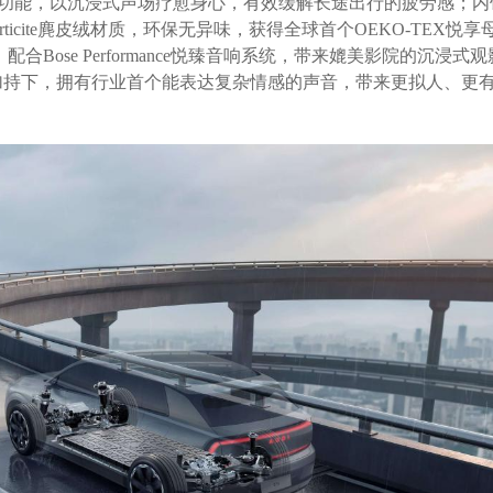
功能，以沉浸式声场疗愈身心，有效缓解长途出行的疲劳感；内
与Articite麂皮绒材质，环保无异味，获得全球首个OEKO-TEX悦
，配合Bose Performance悦臻音响系统，带来媲美影院的沉浸式
的加持下，拥有行业首个能表达复杂情感的声音，带来更拟人、更