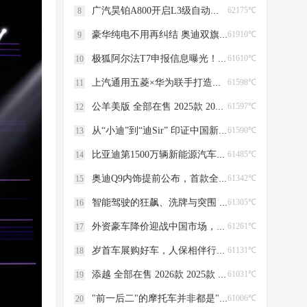
广汽昊铂A800开启L3级自动驾驶路测，全国首例
62175℃
8
豪华纯电不用再纠结 奥迪双旗舰上市 智驾续航豪华感全拉满
61910℃
9
极狐阿尔法T7申报信息曝光！轴距超3米！增程/纯电双动力可选！
61610℃
10
上汽通用五菱×华为联手打造华境S，落地国家领航级智能工厂
61598℃
11
公羊美版 全部在售 2025款 2023款 2022款 2017款 2016款2023款道奇公羊皮卡重重优惠入手好时机 全市可通行！
61597℃
12
从“小迪”到“迪Sir” 印证中国新能源车海外的深度认可
61590℃
13
比亚迪第1500万辆新能源汽车下线 里程碑时刻
61485℃
14
奥迪Q9内饰提前公布，首款全尺寸旗舰SUV于7月下旬首发
61342℃
15
智能驾驶的狂飙、洗牌与突围 | 看见2025
61305℃
16
外资豪车降价迎战中国市场，玛莎拉蒂低至35万
61261℃
17
岁首车展购好车，人保相伴行万里——中国人保携手安庆市好迪汽车购车嘉年华
61131℃
18
添越 全部在售 2026款 2025款 2024款 2023款 2022款 2021款2024款国六宾利添越配置介绍黑棕五座报价 售全国
61031℃
19
"前一后二"的摩托车并非都是"农用车"
61006℃
20