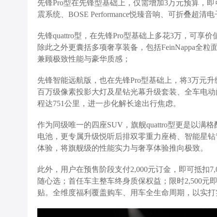
先锋Pro型在先锋型基础上，仅需增加3万元预算，即
震系统、BOSE Performance悦臻音响、可折叠超清
先锋quattro型，在先锋Pro型基础上多花3万，可享价
除此之外更囊括多项奢享装备，包括FeinNappa
兼顾极致性能与豪华质感；
先锋智能远航版，也在先锋Pro型基础上，将3万元升级
百万级像素投影大灯及星钻光幕升级套装、全车电动门
程达751公里，进一步化解长途出行焦虑。
作为同级唯一的四座SUV，旗舰quattro型更是以满
电池，更专属升级悦听后排双零重力座椅、智能星钻穹顶
体验，将旗舰级的性能实力与奢享体验推向极致。
此外，用户在预售阶段支付2,000元订金，即可抵扣7
随心选；首任车主整车终身质保权益；限时2,500元即可
贴。全维度福利覆盖购车、用车全生命周期，以实打